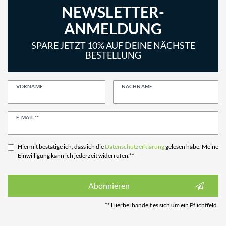
NEWSLETTER-
ANMELDUNG
SPARE JETZT 10% AUF DEINE NÄCHSTE
BESTELLUNG
VORNAME
NACHNAME
Newsletter
E-MAIL **
Honig
Hiermit bestätige ich, dass ich die
Daten­schutz­erklärung
gelesen habe. Meine
Einwilligung kann ich jederzeit widerrufen.**
Abonnieren
** Hierbei handelt es sich um ein Pflichtfeld.