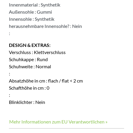
Innenmaterial
:
Synthetik
Außensohle
:
Gummi
Innensohle
:
Synthetik
herausnehmbare Innensohle?
:
Nein
:
DESIGN & EXTRAS:
Verschluss
:
Klettverschluss
Schuhkappe
:
Rund
Schuhweite
:
Normal
:
Absatzhöhe in cm
:
flach / flat < 2 cm
Schafthöhe in cm
:
0
:
Blinklichter
:
Nein
Mehr Informationen zum EU Verantwortlichen »