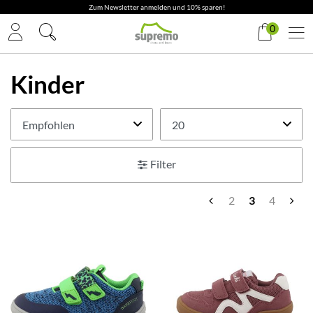
✓ Gratis Versand & Rückversand
0
Kinder
Filter
2
3
4