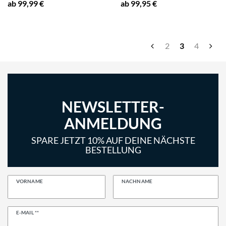
ab 99,99 €
ab 99,95 €
2
3
4
NEWSLETTER-
ANMELDUNG
SPARE JETZT 10% AUF DEINE NÄCHSTE
BESTELLUNG
VORNAME
NACHNAME
Newsletter
E-MAIL **
Honig