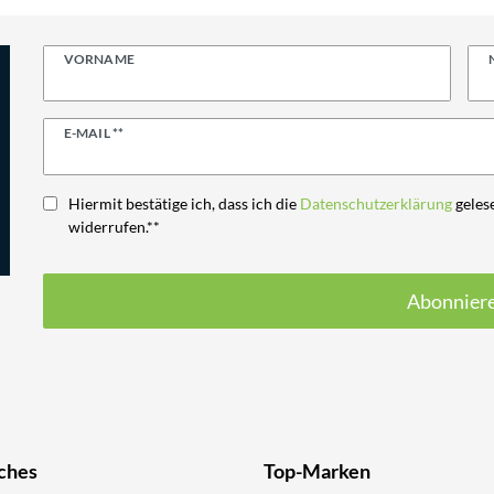
VORNAME
Newsletter
E-MAIL **
Honig
Hiermit bestätige ich, dass ich die
Daten­schutz­erklärung
gelese
widerrufen.**
Abonnier
ches
Top-Marken