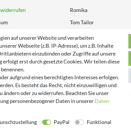
 widerrufen
Romika
sum
Tom Tailor
chutzerklärung
Kappa
gien auf unserer Website und verarbeiten
serer Webseite (z.B. IP-Adresse), um z.B. Inhalte
rittanbietern einzubinden oder Zugriffe auf unsere
erfolgt erst durch gesetzte Cookies. Wir teilen diese
n benennen.
der aufgrund eines berechtigten Interesses erfolgen.
rden. Es besteht das Recht, nicht einzuwilligen und
zu ändern oder zu widerrufen. Beachten Sie unser
ung personenbezogener Daten in unserer
Daten­
nschzustellung
PayPal
Funktional
© 2026 made by Supremo | Alle Rechte vorbehalten.