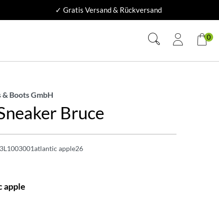
✓ Gratis Versand & Rückversand
0
 & Boots GmbH
 Sneaker Bruce
3L1003001atlantic apple26
c apple