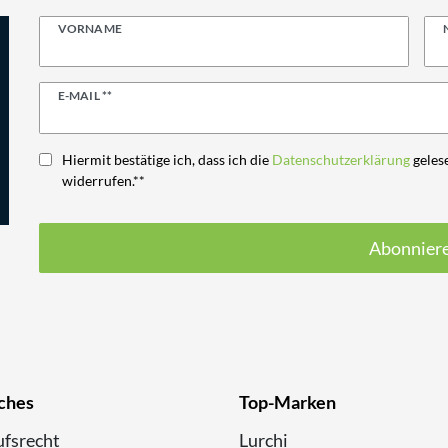
VORNAME
Newsletter
E-MAIL **
Honig
Hiermit bestätige ich, dass ich die
Daten­schutz­erklärung
gelese
widerrufen.**
Abonnier
ches
Top-Marken
fsrecht
Lurchi