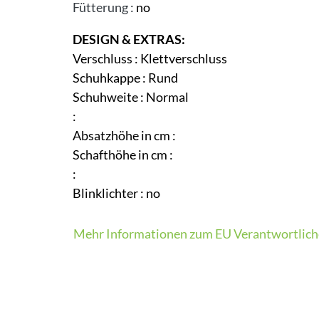
Fütterung
:
no
DESIGN & EXTRAS:
Verschluss
:
Klettverschluss
Schuhkappe
:
Rund
Schuhweite
:
Normal
:
Absatzhöhe in cm
:
Schafthöhe in cm
:
:
Blinklichter
:
no
Mehr Informationen zum EU Verantwortlich