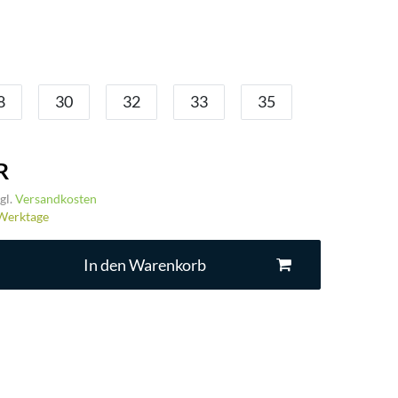
8
30
32
33
35
R
gl.
Versandkosten
3 Werktage
In den Warenkorb