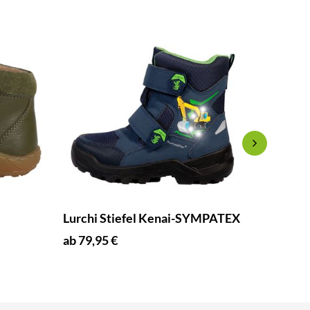
Lurchi Stiefel Kenai-SYMPATEX
Jacob 
ab 79,95 €
ab 65,9