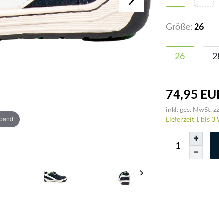
Größe:
26
26
2
74,95 EU
inkl. ges. MwSt. zz
xpand
Lieferzeit 1 bis 