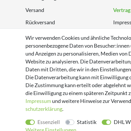
Versand
Vertrag
Rückversand
Impres
Entsorgungshinweise
Datens
Wir verwenden Cookies und ähnliche Technolo
personenbezogene Daten von Besucher:innen un
Über Supremo Shoes
AGB
und Anzeigen zu personalisieren, Medien von D
Website zu analysieren. Die Datenverarbeitung 
Daten mit Dritten, die wir in den Einstellunge
Die Datenverarbeitung kann mit Einwilligung o
Die Zustimmung kann erteilt oder abgelehnt we
die Einwilligung zu einem späteren Zeitpunkt 
Impressum
und weitere Hinweise zur Verwend
schutz­erklärung
.
Essenziell
Statistik
DHL Wu
Weitere Einstellungen