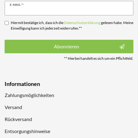
Newsletter
E-MAIL **
Honig
Hiermit bestätige ich, dass ich die
Daten­schutz­erklärung
gelesen habe. Meine
Einwilligung kann ich jederzeit widerrufen.**
Abonnieren
** Hierbei handelt es sich um ein Pflichtfeld.
Informationen
Zahlungsmöglichkeiten
Versand
Rückversand
Entsorgungshinweise