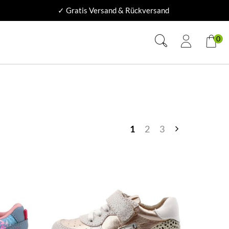
✓ Gratis Versand & Rückversand
0
1
2
3