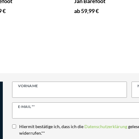
efoot
Jan Barefoot
9 €
ab 59,99 €
VORNAME
Newsletter
E-MAIL **
Honig
Hiermit bestätige ich, dass ich die
Daten­schutz­erklärung
gelese
widerrufen.**