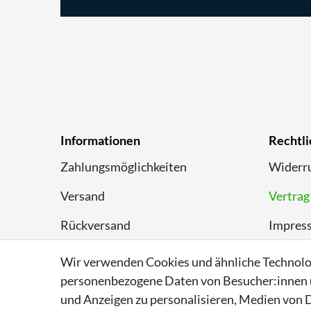
Informationen
Rechtli
Zahlungsmöglichkeiten
Widerru
Versand
Vertrag
Rückversand
Impres
Entsorgungshinweise
Datens
Wir verwenden Cookies und ähnliche Technolo
personenbezogene Daten von Besucher:innen un
Über Supremo Shoes
AGB
und Anzeigen zu personalisieren, Medien von D