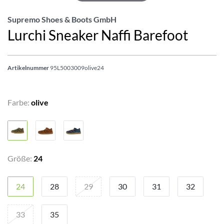
Supremo Shoes & Boots GmbH
Lurchi Sneaker Naffi Barefoot
Artikelnummer
95L5003009olive24
Farbe:
olive
Größe:
24
24
28
29
30
31
32
33
35