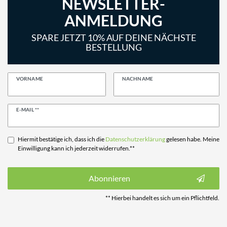
NEWSLETTER-
ANMELDUNG
SPARE JETZT 10% AUF DEINE NÄCHSTE
BESTELLUNG
VORNAME
NACHNAME
Newsletter
E-MAIL **
Honig
Hiermit bestätige ich, dass ich die
Daten­schutz­erklärung
gelesen habe. Meine
Einwilligung kann ich jederzeit widerrufen.**
Abonnieren
** Hierbei handelt es sich um ein Pflichtfeld.