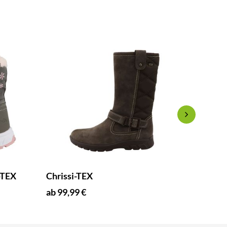
-TEX
Chrissi-TEX
Spot B
ab 99,99 €
ab 75,9