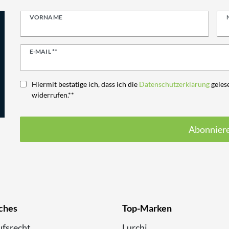
VORNAME
Newsletter
E-MAIL **
Honig
Hiermit bestätige ich, dass ich die
Daten­schutz­erklärung
gelese
widerrufen.**
Abonnier
ches
Top-Marken
fsrecht
Lurchi