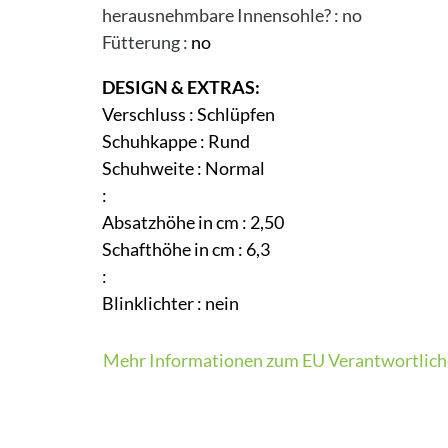
herausnehmbare Innensohle?
:
no
Fütterung
:
no
DESIGN & EXTRAS:
Verschluss
:
Schlüpfen
Schuhkappe
:
Rund
Schuhweite
:
Normal
:
Absatzhöhe in cm
:
2,50
Schafthöhe in cm
:
6,3
:
Blinklichter
:
nein
Mehr Informationen zum EU Verantwortlich