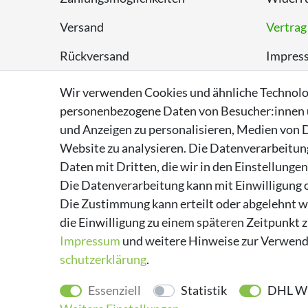
Versand
Vertrag
Rückversand
Impres
Entsorgungshinweise
Datens
Wir verwenden Cookies und ähnliche Technolo
personenbezogene Daten von Besucher:innen un
Über Supremo Shoes
AGB
und Anzeigen zu personalisieren, Medien von D
Website zu analysieren. Die Datenverarbeitung 
Daten mit Dritten, die wir in den Einstellunge
Die Datenverarbeitung kann mit Einwilligung o
Die Zustimmung kann erteilt oder abgelehnt we
die Einwilligung zu einem späteren Zeitpunkt 
Impressum
und weitere Hinweise zur Verwend
schutz­erklärung
.
Essenziell
Statistik
DHL Wu