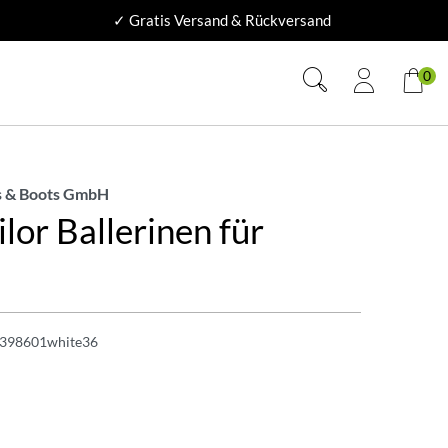
✓ Gratis Versand & Rückversand
0
 & Boots GmbH
lor Ballerinen für
n
398601white36