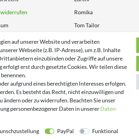
 widerrufen
Romika
sum
Tom Tailor
chutzerklärung
Kappa
gien auf unserer Website und verarbeiten
serer Webseite (z.B. IP-Adresse), um z.B. Inhalte
rittanbietern einzubinden oder Zugriffe auf unsere
erfolgt erst durch gesetzte Cookies. Wir teilen diese
n benennen.
der aufgrund eines berechtigten Interesses erfolgen.
rden. Es besteht das Recht, nicht einzuwilligen und
zu ändern oder zu widerrufen. Beachten Sie unser
ung personenbezogener Daten in unserer
Daten­
nschzustellung
PayPal
Funktional
© 2026 made by Supremo | Alle Rechte vorbehalten.