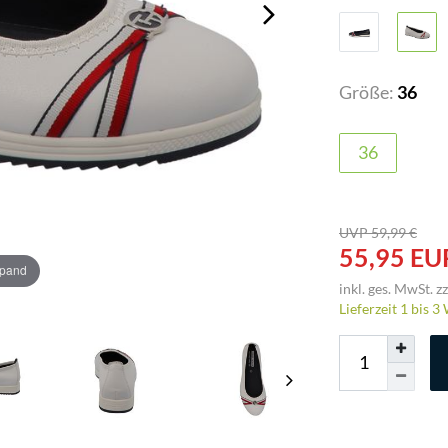
Größe:
36
36
UVP 59,99 €
55,95 EU
xpand
inkl. ges. MwSt. zz
Lieferzeit 1 bis 