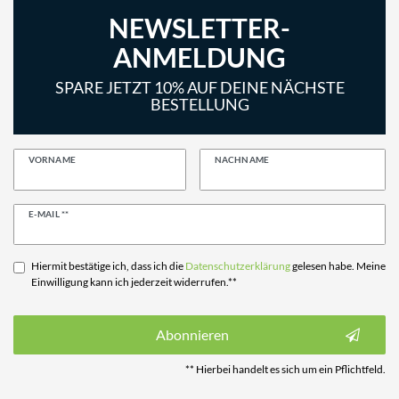
NEWSLETTER-
ANMELDUNG
SPARE JETZT 10% AUF DEINE NÄCHSTE
BESTELLUNG
VORNAME
NACHNAME
Newsletter
E-MAIL **
Honig
Hiermit bestätige ich, dass ich die
Daten­schutz­erklärung
gelesen habe. Meine
Einwilligung kann ich jederzeit widerrufen.**
Abonnieren
** Hierbei handelt es sich um ein Pflichtfeld.