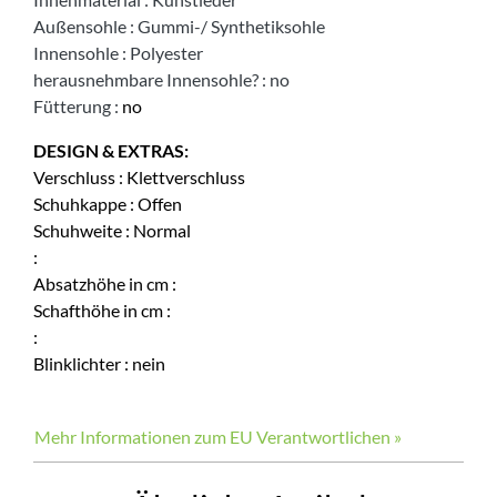
Außensohle
:
Gummi-/ Synthetiksohle
Innensohle
:
Polyester
herausnehmbare Innensohle?
:
no
Fütterung
:
no
DESIGN & EXTRAS:
Verschluss
:
Klettverschluss
Schuhkappe
:
Offen
Schuhweite
:
Normal
:
Absatzhöhe in cm
:
Schafthöhe in cm
:
:
Blinklichter
:
nein
Mehr Informationen zum EU Verantwortlichen »