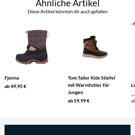
Ähnliche Artikel
Diese Artikel könnten dir auch gefallen
-
Fjonna
Tom Tailor Kids Stiefel
mit Warmfutter für
L
ab 49,95 €
Jungen
UV
ab 59,99 €
a