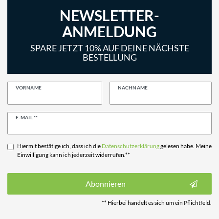
NEWSLETTER-
ANMELDUNG
SPARE JETZT 10% AUF DEINE NÄCHSTE
BESTELLUNG
VORNAME
NACHNAME
Newsletter
E-MAIL **
Honig
Hiermit bestätige ich, dass ich die
Daten­schutz­erklärung
gelesen habe. Meine
Einwilligung kann ich jederzeit widerrufen.**
Abonnieren
** Hierbei handelt es sich um ein Pflichtfeld.