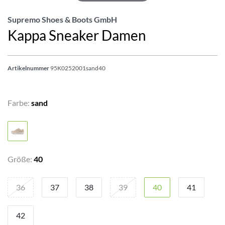
Supremo Shoes & Boots GmbH
Kappa Sneaker Damen
Artikelnummer
95K0252001sand40
Farbe:
sand
Größe:
40
36
37
38
39
40
41
42