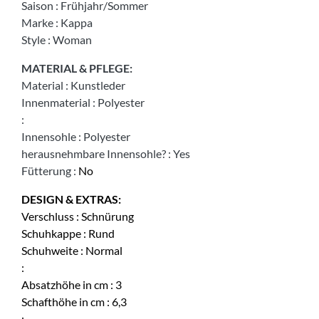
Saison
:
Frühjahr/Sommer
Marke
:
Kappa
Style
:
Woman
MATERIAL & PFLEGE:
Material
:
Kunstleder
Innenmaterial
:
Polyester
:
Innensohle
:
Polyester
herausnehmbare Innensohle?
:
Yes
Fütterung
:
No
DESIGN & EXTRAS:
Verschluss
:
Schnürung
Schuhkappe
:
Rund
Schuhweite
:
Normal
:
Absatzhöhe in cm
:
3
Schafthöhe in cm
:
6,3
: