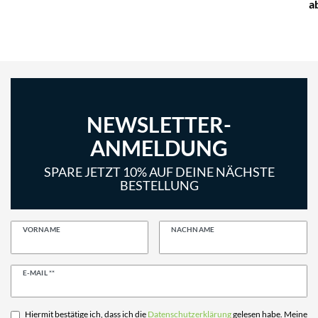
a
NEWSLETTER-
ANMELDUNG
SPARE JETZT 10% AUF DEINE NÄCHSTE
BESTELLUNG
VORNAME
NACHNAME
Newsletter
E-MAIL **
Honig
Hiermit bestätige ich, dass ich die
Daten­schutz­erklärung
gelesen habe. Meine