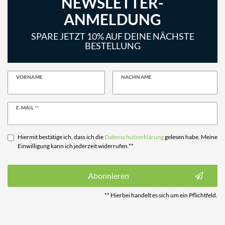
NEWSLETTER-
ANMELDUNG
SPARE JETZT 10% AUF DEINE NÄCHSTE
BESTELLUNG
VORNAME
NACHNAME
Newsletter
E-MAIL **
Honig
Hiermit bestätige ich, dass ich die
Daten­schutz­erklärung
gelesen habe. Meine
Einwilligung kann ich jederzeit widerrufen.**
Abonnieren
** Hierbei handelt es sich um ein Pflichtfeld.