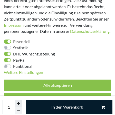
eines berechtigten Interesses erfolgen. Die Zustimmung
kann erteilt oder abgelehnt werden. Es besteht das Recht,
nicht einzuwilligen und die Einwilligung zu einem späteren
Zeitpunkt zu ändern oder zu widerrufen. Beachten Sie unser
Impressum
und weitere Hinweise zur Verwendung
personenbezogener Daten in unserer
Daten­schutz­erklärung
.
Folge uns!
Essenziell
Statistik
DHL Wunschzustellung
PayPal
Funktional
Weitere Einstellungen
Alle akzeptieren
© 2026 made by Supremo | Alle Rechte vorbehalten.
Alle ablehnen
In den Warenkorb
Auswahl akzeptieren