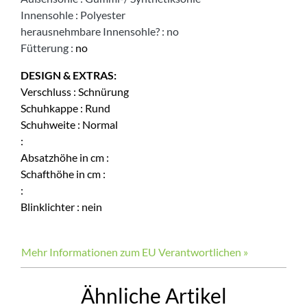
Innensohle
:
Polyester
herausnehmbare Innensohle?
:
no
Fütterung
:
no
DESIGN & EXTRAS:
Verschluss
:
Schnürung
Schuhkappe
:
Rund
Schuhweite
:
Normal
:
Absatzhöhe in cm
:
Schafthöhe in cm
:
:
Blinklichter
:
nein
Mehr Informationen zum EU Verantwortlichen »
Ähnliche Artikel