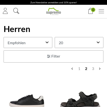
Zum Newsletter anmelden und 10% sparen!
0
Herren
Filter
1
2
3