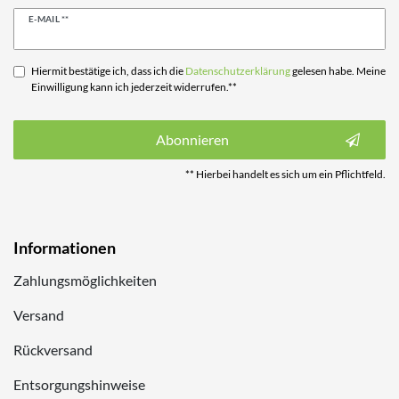
Newsletter
E-MAIL **
Honig
Hiermit bestätige ich, dass ich die
Daten­schutz­erklärung
gelesen habe. Meine
Einwilligung kann ich jederzeit widerrufen.**
Abonnieren
** Hierbei handelt es sich um ein Pflichtfeld.
Informationen
Zahlungsmöglichkeiten
Versand
Rückversand
Entsorgungshinweise