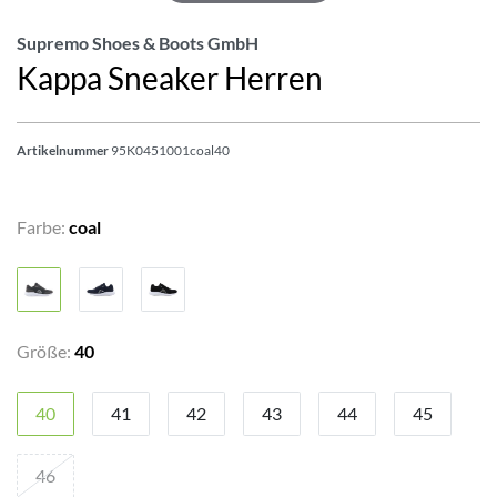
Supremo Shoes & Boots GmbH
Kappa Sneaker Herren
Artikelnummer
95K0451001coal40
Farbe:
coal
Größe:
40
40
41
42
43
44
45
46