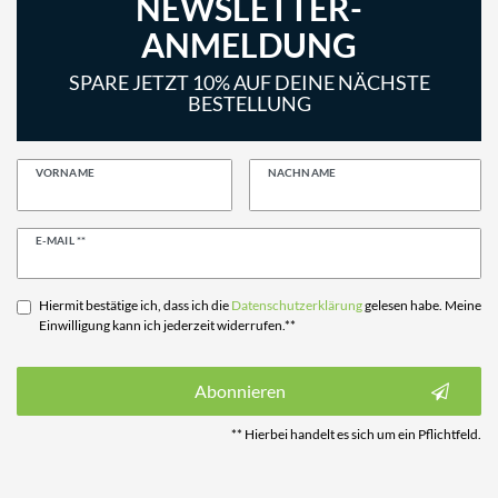
NEWSLETTER-
ANMELDUNG
SPARE JETZT 10% AUF DEINE NÄCHSTE
BESTELLUNG
VORNAME
NACHNAME
Newsletter
E-MAIL **
Honig
Hiermit bestätige ich, dass ich die
Daten­schutz­erklärung
gelesen habe. Meine
Einwilligung kann ich jederzeit widerrufen.**
Abonnieren
** Hierbei handelt es sich um ein Pflichtfeld.