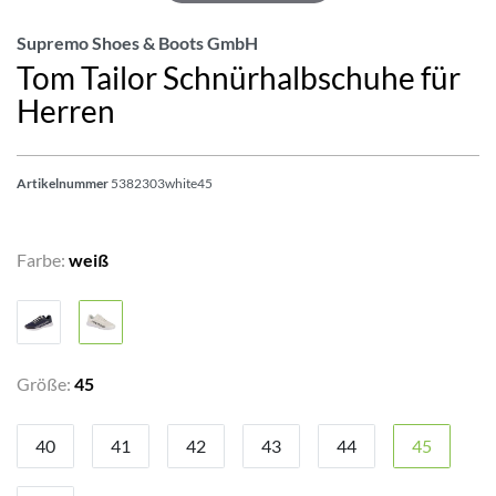
Supremo Shoes & Boots GmbH
Tom Tailor Schnürhalbschuhe für
Herren
Artikelnummer
5382303white45
Farbe:
weiß
Größe:
45
40
41
42
43
44
45