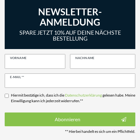
NEWSLETTER-
ANMELDUNG
SPARE JETZT 10% AUF DEINE NÄCHSTE
BESTELLUNG
VORNAME
NACHNAME
Newsletter
E-MAIL **
Honig
Hiermit bestätige ich, dass ich die
Daten­schutz­erklärung
gelesen habe. Meine
Einwilligung kann ich jederzeit widerrufen.**
Abonnieren
** Hierbei handelt es sich um ein Pflichtfeld.