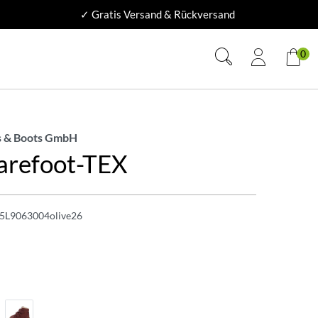
✓ Gratis Versand & Rückversand
0
 & Boots GmbH
Barefoot-TEX
5L9063004olive26