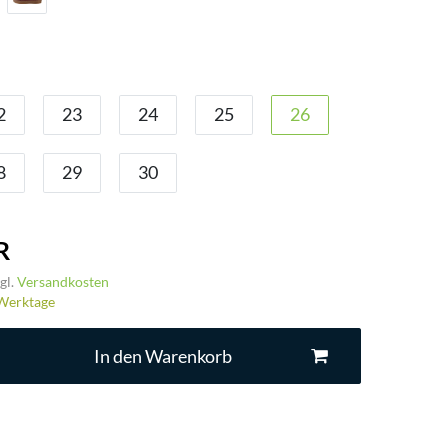
2
23
24
25
26
8
29
30
R
gl.
Versandkosten
3 Werktage
In den Warenkorb