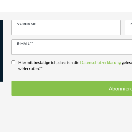
VORNAME
Newsletter
E-MAIL **
Honig
Hiermit bestätige ich, dass ich die
Daten­schutz­erklärung
gelese
widerrufen.**
Abonnier