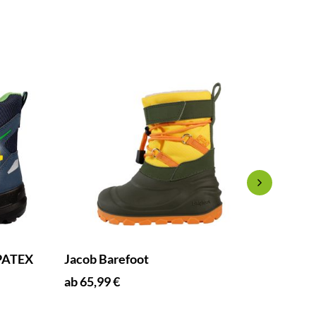
MPATEX
Jacob Barefoot
Joker 
ab 65,99 €
ab 75,9