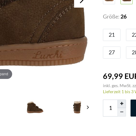
Größe:
26
21
2
27
2
xpand
69,99 EU
inkl. ges. MwSt. zz
Lieferzeit 1 bis 