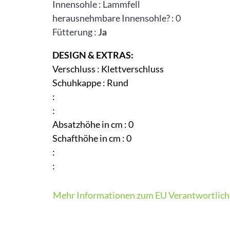
Innensohle
:
Lammfell
herausnehmbare Innensohle?
:
0
Fütterung
:
Ja
DESIGN & EXTRAS:
Verschluss
:
Klettverschluss
Schuhkappe
:
Rund
:
:
Absatzhöhe in cm
:
0
Schafthöhe in cm
:
0
:
:
Mehr Informationen zum EU Verantwortlich