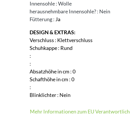
Innensohle
:
Wolle
herausnehmbare Innensohle?
:
Nein
Fütterung
:
Ja
DESIGN & EXTRAS:
Verschluss
:
Klettverschluss
Schuhkappe
:
Rund
:
:
Absatzhöhe in cm
:
0
Schafthöhe in cm
:
0
:
Blinklichter
:
Nein
Mehr Informationen zum EU Verantwortlich