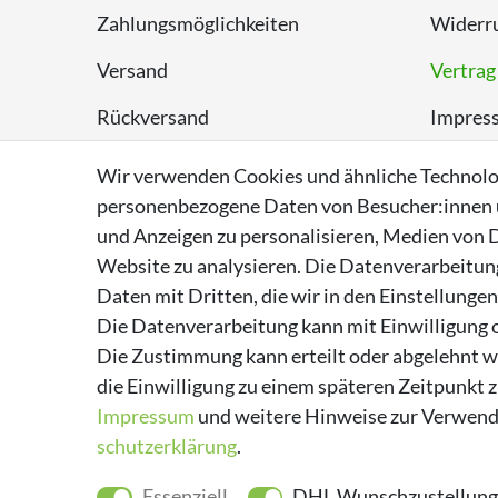
Zahlungsmöglichkeiten
Widerru
Versand
Vertrag
Rückversand
Impres
Entsorgungshinweise
Datens
Wir verwenden Cookies und ähnliche Technolo
personenbezogene Daten von Besucher:innen un
Über Supremo Shoes
AGB
und Anzeigen zu personalisieren, Medien von D
Website zu analysieren. Die Datenverarbeitung 
Daten mit Dritten, die wir in den Einstellunge
Die Datenverarbeitung kann mit Einwilligung o
Die Zustimmung kann erteilt oder abgelehnt we
die Einwilligung zu einem späteren Zeitpunkt 
Impressum
und weitere Hinweise zur Verwend
schutz­erklärung
.
Essenziell
DHL Wunschzustellung