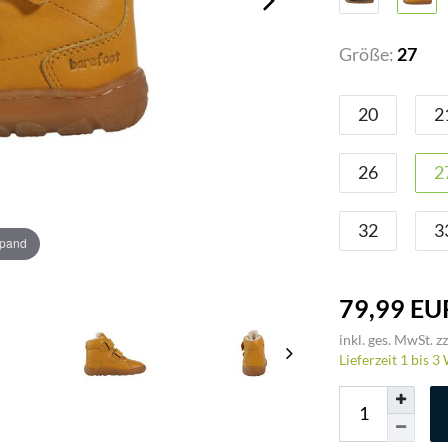
Größe:
27
20
2
26
2
32
3
xpand
79,99 EU
inkl. ges. MwSt. zz
Lieferzeit 1 bis 