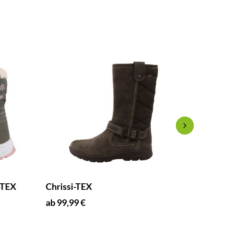
-TEX
Chrissi-TEX
Spot B
ab 99,99 €
ab 75,9