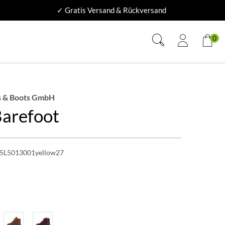
✓ Gratis Versand & Rückversand
0
 & Boots GmbH
Barefoot
5L5013001yellow27