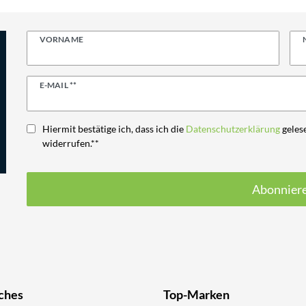
VORNAME
Newsletter
E-MAIL **
Honig
Hiermit bestätige ich, dass ich die
Daten­schutz­erklärung
gelese
widerrufen.**
Abonnier
ches
Top-Marken