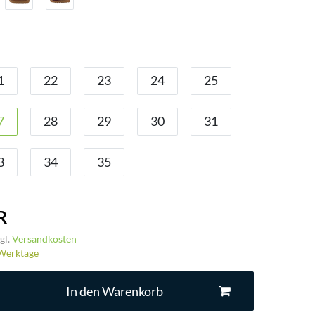
1
22
23
24
25
7
28
29
30
31
3
34
35
R
gl.
Versandkosten
3 Werktage
In den Warenkorb