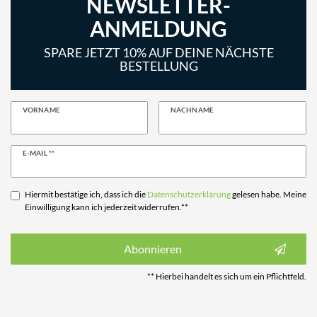
NEWSLETTER-
ANMELDUNG
SPARE JETZT 10% AUF DEINE NÄCHSTE
BESTELLUNG
VORNAME
NACHNAME
Newsletter
E-MAIL **
Honig
Hiermit bestätige ich, dass ich die
Daten­schutz­erklärung
gelesen habe. Meine
Einwilligung kann ich jederzeit widerrufen.**
Abonnieren
** Hierbei handelt es sich um ein Pflichtfeld.