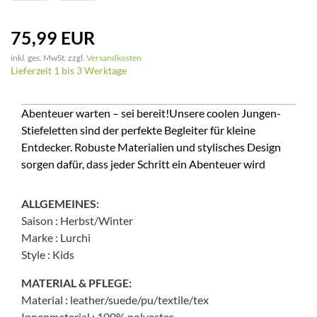
75,99 EUR
inkl. ges. MwSt. zzgl.
Versandkosten
Lieferzeit 1 bis 3 Werktage
Abenteuer warten – sei bereit!Unsere coolen Jungen-
Stiefeletten sind der perfekte Begleiter für kleine
Entdecker. Robuste Materialien und stylisches Design
sorgen dafür, dass jeder Schritt ein Abenteuer wird
ALLGEMEINES:
Saison
:
Herbst/Winter
Marke
:
Lurchi
Style
:
Kids
MATERIAL & PFLEGE:
Material
:
leather/suede/pu/textile/tex
Innenmaterial
:
100% polyester