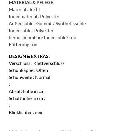
MATERIAL & PFLEGE:
Material
:
Textil
Innenmaterial
:
Polyester
Außensohle
:
Gummi-/ Synthetiksohle
Innensohle
:
Polyester
herausnehmbare Innensohle?
:
no
Fütterung
:
no
DESIGN & EXTRAS:
Verschluss
:
Klettverschluss
Schuhkappe
:
Offen
Schuhweite
:
Normal
:
Absatzhöhe in cm
:
Schafthöhe in cm
:
:
Blinklichter
:
nein