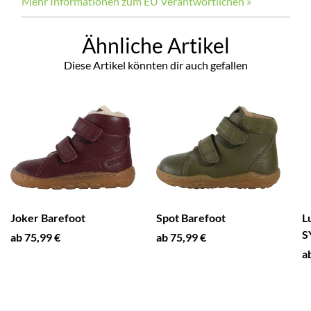
Mehr Informationen zum EU Verantwortlichen »
Ähnliche Artikel
Diese Artikel könnten dir auch gefallen
Joker Barefoot
Spot Barefoot
L
S
ab 75,99 €
ab 75,99 €
a