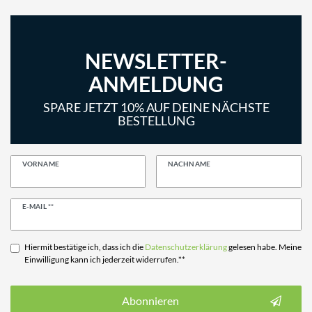
NEWSLETTER-
ANMELDUNG
SPARE JETZT 10% AUF DEINE NÄCHSTE
BESTELLUNG
VORNAME
NACHNAME
Newsletter
E-MAIL **
Honig
Hiermit bestätige ich, dass ich die
Daten­schutz­erklärung
gelesen habe. Meine
Einwilligung kann ich jederzeit widerrufen.**
Abonnieren