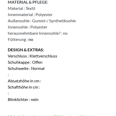
MATERIAL & PFLEGE:
Material
:
Textil
Innenmaterial
:
Polyester
Außensohle
:
Gummi-/ Synthetiksohle
Innensohle
:
Polyester
herausnehmbare Innensohle?
:
no
Fütterung
:
no
DESIGN & EXTRAS:
Verschluss
:
Klettverschluss
Schuhkappe
:
Offen
Schuhweite
:
Normal
:
Absatzhöhe in cm
:
Schafthöhe in cm
:
:
Blinklichter
:
nein