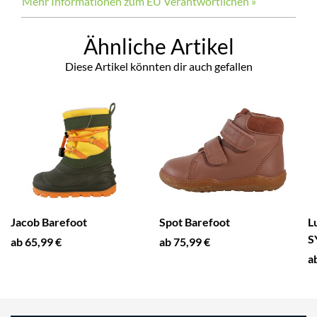
Mehr Informationen zum EU Verantwortlichen »
Ähnliche Artikel
Diese Artikel könnten dir auch gefallen
Jacob Barefoot
Spot Barefoot
L
S
ab 65,99 €
ab 75,99 €
a