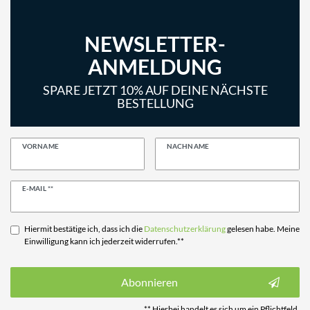
NEWSLETTER-
ANMELDUNG
SPARE JETZT 10% AUF DEINE NÄCHSTE
BESTELLUNG
VORNAME
NACHNAME
Newsletter
E-MAIL **
Honig
Hiermit bestätige ich, dass ich die
Daten­schutz­erklärung
gelesen habe. Meine
Einwilligung kann ich jederzeit widerrufen.**
Abonnieren
** Hierbei handelt es sich um ein Pflichtfeld.