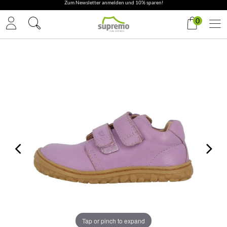
✓ Gratis Versand & Rückversand
0
Tap or pinch to expand