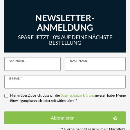
NEWSLETTER-
ANMELDUNG
SPARE JETZT 10% AUF DEINE NÄCHSTE
BESTELLUNG
VORNAME
NACHNAME
Newsletter
E-MAIL **
Honig
Hiermit bestätige ich, dass ich die
Daten­schutz­erklärung
gelesen habe. Meine
Einwilligung kann ich jederzeit widerrufen.**
Abonnieren
** Hierbei handelt es sich um ein Pflichtfeld.