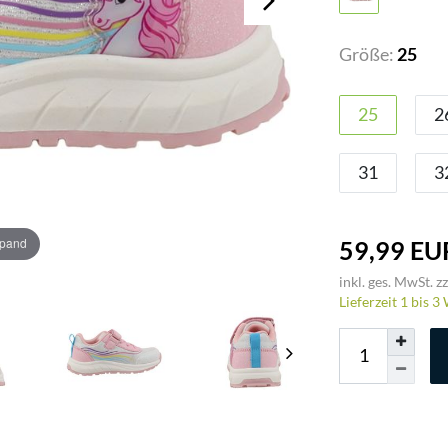
Größe:
25
25
2
31
3
xpand
59,99 EU
inkl. ges. MwSt. zz
Lieferzeit 1 bis 