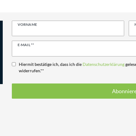
VORNAME
Newsletter
E-MAIL **
Honig
Hiermit bestätige ich, dass ich die
Daten­schutz­erklärung
gelese
widerrufen.**
Abonnier