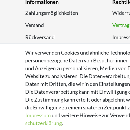
Informationen
Rechtli
Zahlungsmöglichkeiten
Widerru
Versand
Vertrag
Rückversand
Impres
Entsorgungshinweise
Datens
Wir verwenden Cookies und ähnliche Technolo
personenbezogene Daten von Besucher:innen un
Über Supremo Shoes
AGB
und Anzeigen zu personalisieren, Medien von D
Website zu analysieren. Die Datenverarbeitung 
Daten mit Dritten, die wir in den Einstellunge
Die Datenverarbeitung kann mit Einwilligung o
Die Zustimmung kann erteilt oder abgelehnt we
die Einwilligung zu einem späteren Zeitpunkt 
Impressum
und weitere Hinweise zur Verwend
schutz­erklärung
.