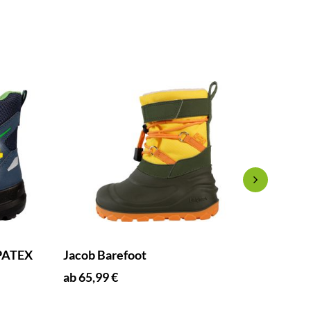
MPATEX
Jacob Barefoot
Joker 
ab 65,99 €
ab 75,9