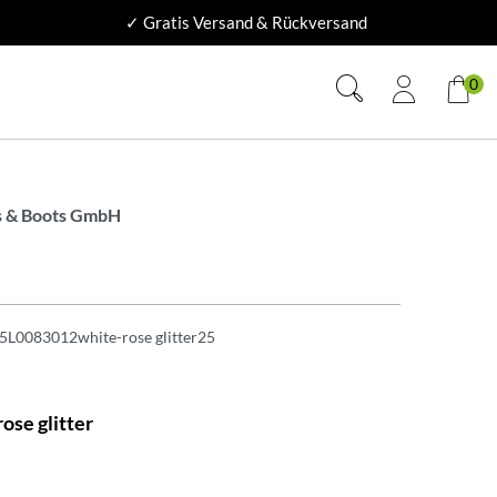
✓ Gratis Versand & Rückversand
0
 & Boots GmbH
5L0083012white-rose glitter25
ose glitter