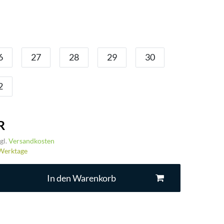
6
27
28
29
30
2
R
gl.
Versandkosten
3 Werktage
In den Warenkorb