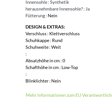
Innensohle
:
Synthetik
herausnehmbare Innensohle?
:
Ja
Fütterung
:
Nein
DESIGN & EXTRAS:
Verschluss
:
Klettverschluss
Schuhkappe
:
Rund
Schuhweite
:
Weit
:
Absatzhöhe in cm
:
0
Schafthöhe in cm
:
Low-Top
:
Blinklichter
:
Nein
Mehr Informationen zum EU Verantwortlich