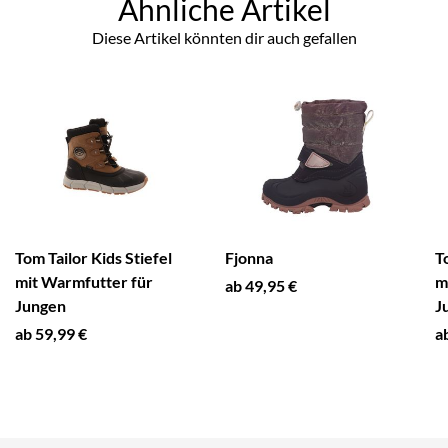
Ähnliche Artikel
Diese Artikel könnten dir auch gefallen
Tom Tailor Kids Stiefel
Fjonna
T
mit Warmfutter für
m
ab 49,95 €
Jungen
J
ab 59,99 €
a