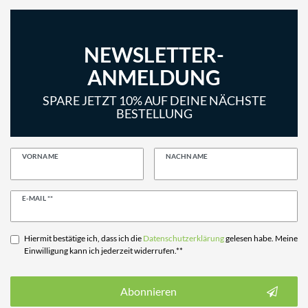
NEWSLETTER-
ANMELDUNG
SPARE JETZT 10% AUF DEINE NÄCHSTE
BESTELLUNG
VORNAME
NACHNAME
Newsletter
E-MAIL **
Honig
Hiermit bestätige ich, dass ich die
Daten­schutz­erklärung
gelesen habe. Meine
Einwilligung kann ich jederzeit widerrufen.**
Abonnieren