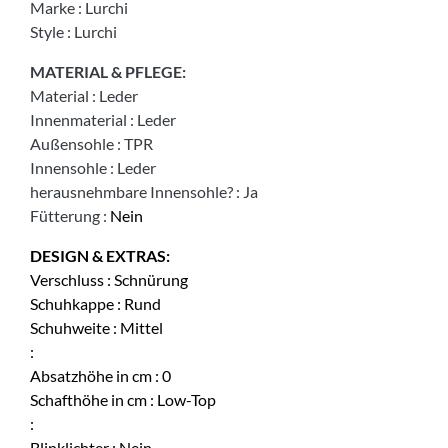
Marke
:
Lurchi
Style
:
Lurchi
MATERIAL & PFLEGE:
Material
:
Leder
Innenmaterial
:
Leder
Außensohle
:
TPR
Innensohle
:
Leder
herausnehmbare Innensohle?
:
Ja
Fütterung
:
Nein
DESIGN & EXTRAS:
Verschluss
:
Schnürung
Schuhkappe
:
Rund
Schuhweite
:
Mittel
:
Absatzhöhe in cm
:
0
Schafthöhe in cm
:
Low-Top
:
Blinklichter
:
Nein