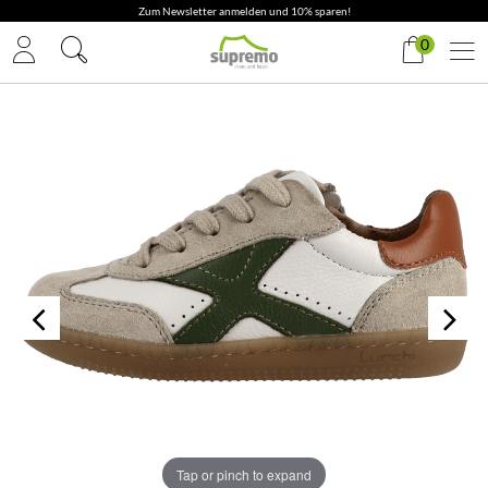
0
Tap or pinch to expand