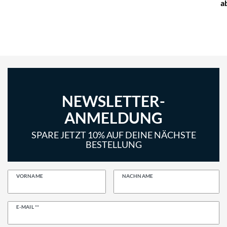
a
NEWSLETTER-
ANMELDUNG
SPARE JETZT 10% AUF DEINE NÄCHSTE
BESTELLUNG
VORNAME
NACHNAME
Newsletter
E-MAIL **
Honig