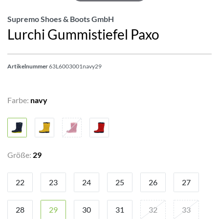
Supremo Shoes & Boots GmbH
Lurchi Gummistiefel Paxo
Artikelnummer
63L6003001navy29
Farbe:
navy
Größe:
29
22
23
24
25
26
27
28
29
30
31
32
33