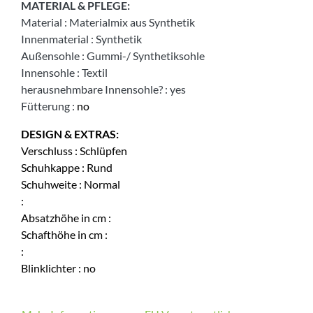
MATERIAL & PFLEGE:
Material
:
Materialmix aus Synthetik
Innenmaterial
:
Synthetik
Außensohle
:
Gummi-/ Synthetiksohle
Innensohle
:
Textil
herausnehmbare Innensohle?
:
yes
Fütterung
:
no
DESIGN & EXTRAS:
Verschluss
:
Schlüpfen
Schuhkappe
:
Rund
Schuhweite
:
Normal
:
Absatzhöhe in cm
:
Schafthöhe in cm
:
:
Blinklichter
:
no