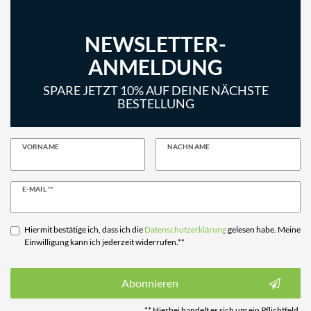
NEWSLETTER-
ANMELDUNG
SPARE JETZT 10% AUF DEINE NÄCHSTE
BESTELLUNG
VORNAME
NACHNAME
Newsletter
E-MAIL **
Honig
Hiermit bestätige ich, dass ich die
Daten­schutz­erklärung
gelesen habe. Meine
Einwilligung kann ich jederzeit widerrufen.**
Abonnieren
** Hierbei handelt es sich um ein Pflichtfeld.