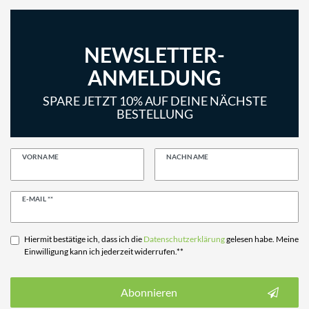
NEWSLETTER-
ANMELDUNG
SPARE JETZT 10% AUF DEINE NÄCHSTE
BESTELLUNG
VORNAME
NACHNAME
Newsletter
E-MAIL **
Honig
Hiermit bestätige ich, dass ich die
Daten­schutz­erklärung
gelesen habe. Meine
Einwilligung kann ich jederzeit widerrufen.**
Abonnieren