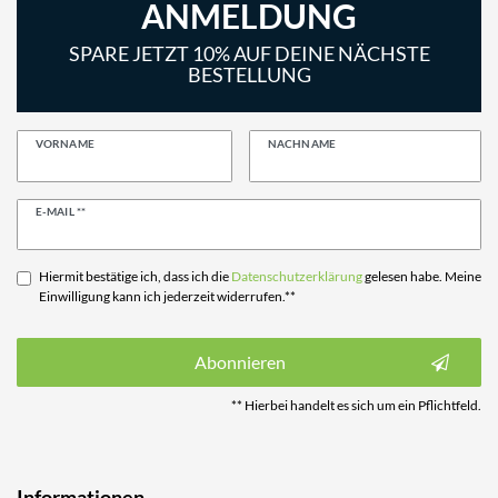
ANMELDUNG
SPARE JETZT 10% AUF DEINE NÄCHSTE
BESTELLUNG
VORNAME
NACHNAME
Newsletter
E-MAIL **
Honig
Hiermit bestätige ich, dass ich die
Daten­schutz­erklärung
gelesen habe. Meine
Einwilligung kann ich jederzeit widerrufen.**
Abonnieren
** Hierbei handelt es sich um ein Pflichtfeld.
Informationen