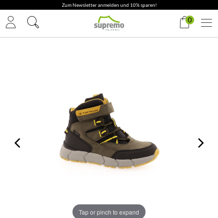
Zum Newsletter anmelden und 10% sparen!
0
Tap or pinch to expand