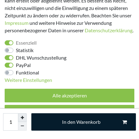
kann erteilt oder abgelehnt werden. Es besteht das Recht,
nicht einzuwilligen und die Einwilligung zu einem späteren
Zeitpunkt zu ändern oder zu widerrufen. Beachten Sie unser
Impressum
und weitere Hinweise zur Verwendung
personenbezogener Daten in unserer
Daten­schutz­erklärung
.
Folge uns!
Essenziell
Statistik
DHL Wunschzustellung
PayPal
Funktional
Weitere Einstellungen
Alle akzeptieren
© 2026 made by Supremo | Alle Rechte vorbehalten.
Alle ablehnen
In den Warenkorb
Auswahl akzeptieren