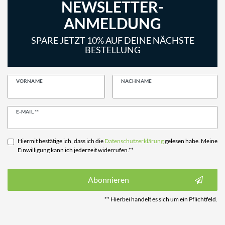
NEWSLETTER-
ANMELDUNG
SPARE JETZT 10% AUF DEINE NÄCHSTE
BESTELLUNG
VORNAME
NACHNAME
Newsletter
E-MAIL **
Honig
Hiermit bestätige ich, dass ich die
Daten­schutz­erklärung
gelesen habe. Meine
Einwilligung kann ich jederzeit widerrufen.**
Abonnieren
** Hierbei handelt es sich um ein Pflichtfeld.