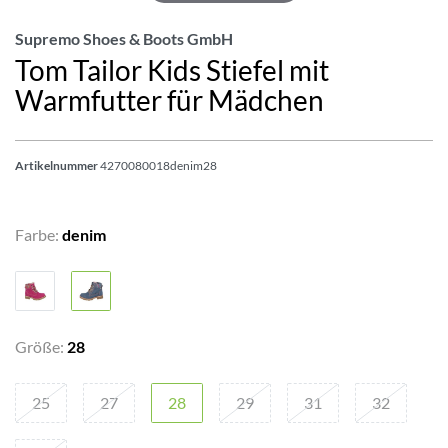
Supremo Shoes & Boots GmbH
Tom Tailor Kids Stiefel mit
Warmfutter für Mädchen
Artikelnummer
4270080018denim28
Farbe:
denim
Größe:
28
25
27
28
29
31
32