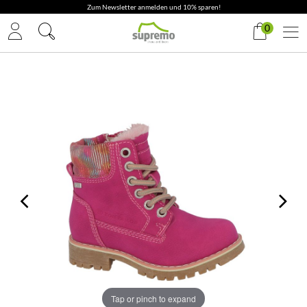
Zum Newsletter anmelden und 10% sparen!
0
Tap or pinch to expand