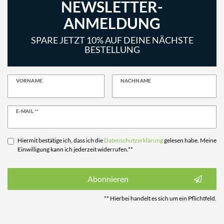
NEWSLETTER-
ANMELDUNG
SPARE JETZT 10% AUF DEINE NÄCHSTE
BESTELLUNG
VORNAME
NACHNAME
Newsletter
E-MAIL **
Honig
Hiermit bestätige ich, dass ich die
Daten­schutz­erklärung
gelesen habe. Meine
Einwilligung kann ich jederzeit widerrufen.**
Abonnieren
** Hierbei handelt es sich um ein Pflichtfeld.