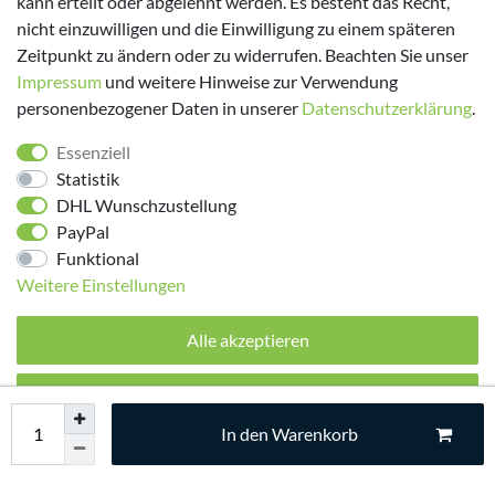
kann erteilt oder abgelehnt werden. Es besteht das Recht,
nicht einzuwilligen und die Einwilligung zu einem späteren
Zeitpunkt zu ändern oder zu widerrufen. Beachten Sie unser
Impressum
und weitere Hinweise zur Verwendung
personenbezogener Daten in unserer
Daten­schutz­erklärung
.
Folge uns!
Essenziell
Statistik
DHL Wunschzustellung
PayPal
Funktional
Weitere Einstellungen
Alle akzeptieren
© 2026 made by Supremo | Alle Rechte vorbehalten.
Alle ablehnen
In den Warenkorb
Auswahl akzeptieren