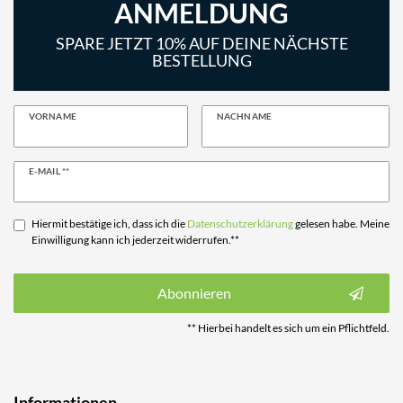
ANMELDUNG
SPARE JETZT 10% AUF DEINE NÄCHSTE
BESTELLUNG
VORNAME
NACHNAME
Newsletter
E-MAIL **
Honig
Hiermit bestätige ich, dass ich die
Daten­schutz­erklärung
gelesen habe. Meine
Einwilligung kann ich jederzeit widerrufen.**
Abonnieren
** Hierbei handelt es sich um ein Pflichtfeld.
Informationen