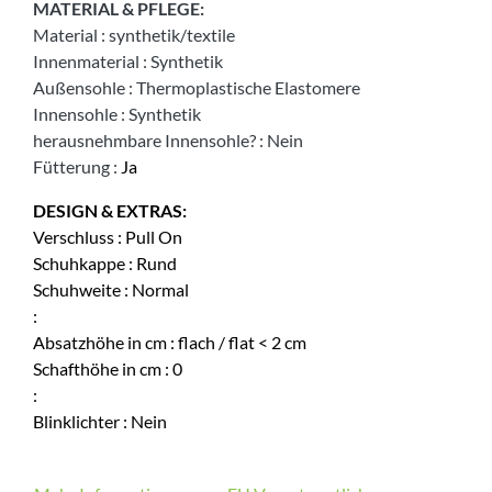
MATERIAL & PFLEGE:
Material
:
synthetik/textile
Innenmaterial
:
Synthetik
Außensohle
:
Thermoplastische Elastomere
Innensohle
:
Synthetik
herausnehmbare Innensohle?
:
Nein
Fütterung
:
Ja
DESIGN & EXTRAS:
Verschluss
:
Pull On
Schuhkappe
:
Rund
Schuhweite
:
Normal
:
Absatzhöhe in cm
:
flach / flat < 2 cm
Schafthöhe in cm
:
0
:
Blinklichter
:
Nein