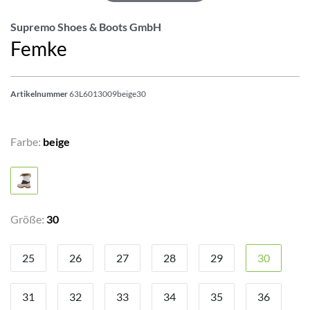
Supremo Shoes & Boots GmbH
Femke
Artikelnummer
63L6013009beige30
Farbe:
beige
Größe:
30
25
26
27
28
29
30
31
32
33
34
35
36