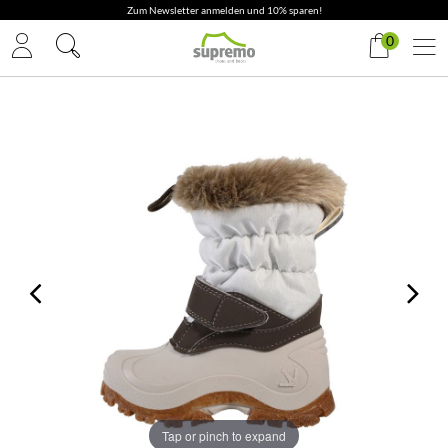
Zum Newsletter anmelden und 10% sparen!
0
Tap or pinch to expand