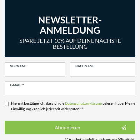
NEWSLETTER-
ANMELDUNG
SPARE JETZT 10% AUF DEINE NÄCHSTE
BESTELLUNG
VORNAME
NACHNAME
Newsletter
E-MAIL **
Honig
Hiermit bestätige ich, dass ich die
Daten­schutz­erklärung
gelesen habe. Meine
Einwilligung kann ich jederzeit widerrufen.**
Abonnieren
** Hierbei handelt es sich um ein Pflichtfeld.