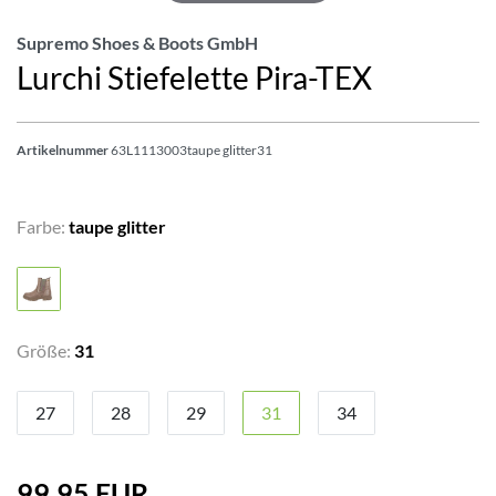
Supremo Shoes & Boots GmbH
Lurchi Stiefelette Pira-TEX
Artikelnummer
63L1113003taupe glitter31
Farbe:
taupe glitter
Größe:
31
27
28
29
31
34
99,95 EUR