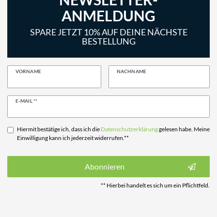
ANMELDUNG
SPARE JETZT 10% AUF DEINE NÄCHSTE
BESTELLUNG
VORNAME
NACHNAME
Newsletter
E-MAIL **
Honig
Hiermit bestätige ich, dass ich die
Daten­schutz­erklärung
gelesen habe. Meine
Einwilligung kann ich jederzeit widerrufen.**
Abonnieren
** Hierbei handelt es sich um ein Pflichtfeld.