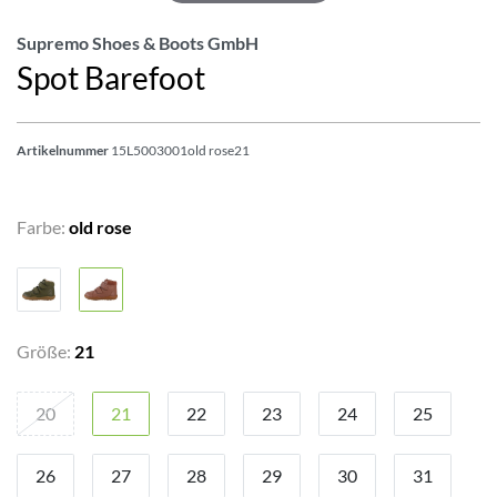
Supremo Shoes & Boots GmbH
Spot Barefoot
Artikelnummer
15L5003001old rose21
Farbe:
old rose
Größe:
21
20
21
22
23
24
25
26
27
28
29
30
31