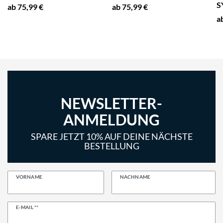
S
ab 75,99 €
ab 75,99 €
a
NEWSLETTER-
ANMELDUNG
SPARE JETZT 10% AUF DEINE NÄCHSTE
BESTELLUNG
VORNAME
NACHNAME
Newsletter
E-MAIL **
Honig