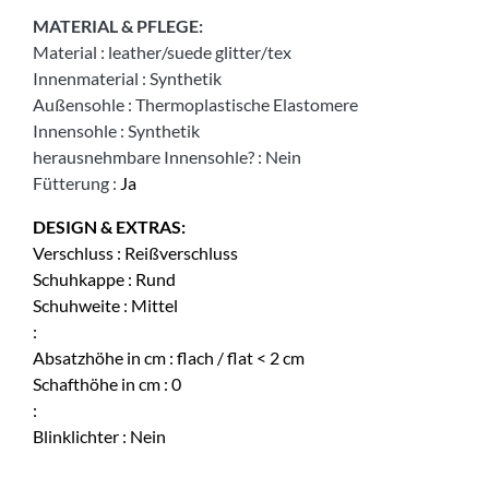
MATERIAL & PFLEGE:
Material
:
leather/suede glitter/tex
Innenmaterial
:
Synthetik
Außensohle
:
Thermoplastische Elastomere
Innensohle
:
Synthetik
herausnehmbare Innensohle?
:
Nein
Fütterung
:
Ja
DESIGN & EXTRAS:
Verschluss
:
Reißverschluss
Schuhkappe
:
Rund
Schuhweite
:
Mittel
:
Absatzhöhe in cm
:
flach / flat < 2 cm
Schafthöhe in cm
:
0
:
Blinklichter
:
Nein