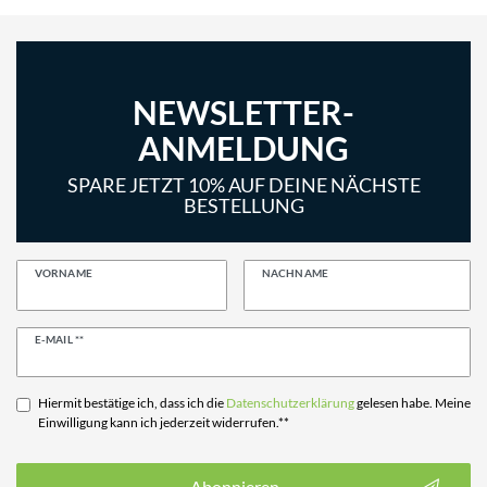
NEWSLETTER-
ANMELDUNG
SPARE JETZT 10% AUF DEINE NÄCHSTE
BESTELLUNG
VORNAME
NACHNAME
Newsletter
E-MAIL **
Honig
Hiermit bestätige ich, dass ich die
Daten­schutz­erklärung
gelesen habe. Meine
Einwilligung kann ich jederzeit widerrufen.**
Abonnieren