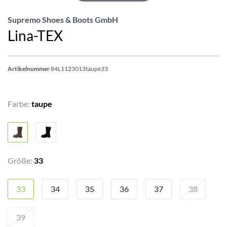
Supremo Shoes & Boots GmbH
Lina-TEX
Artikelnummer
84L1123013taupe33
Farbe:
taupe
Größe:
33
33
34
35
36
37
38
39