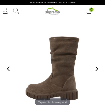
Zum Newsletter anmelden und 10% sparen!
0
Tap or pinch to expand