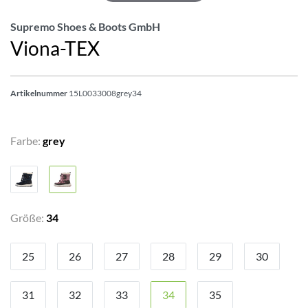
Supremo Shoes & Boots GmbH
Viona-TEX
Artikelnummer
15L0033008grey34
Farbe:
grey
Größe:
34
25
26
27
28
29
30
31
32
33
34
35