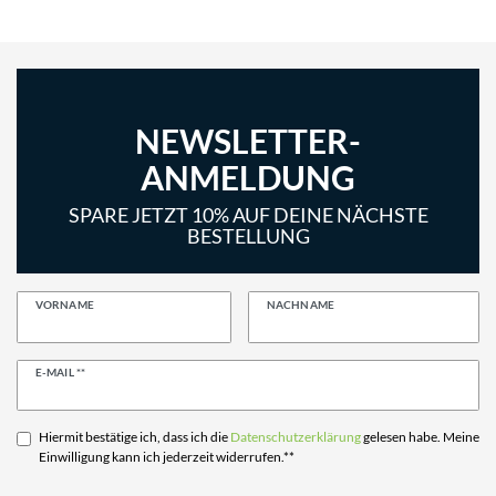
NEWSLETTER-
ANMELDUNG
SPARE JETZT 10% AUF DEINE NÄCHSTE
BESTELLUNG
VORNAME
NACHNAME
Newsletter
E-MAIL **
Honig
Hiermit bestätige ich, dass ich die
Daten­schutz­erklärung
gelesen habe. Meine
Einwilligung kann ich jederzeit widerrufen.**