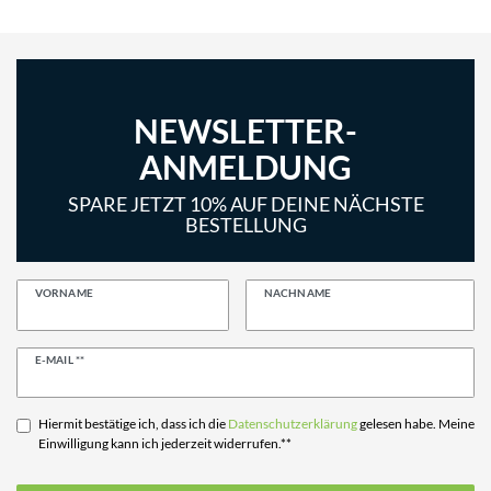
NEWSLETTER-
ANMELDUNG
SPARE JETZT 10% AUF DEINE NÄCHSTE
BESTELLUNG
VORNAME
NACHNAME
Newsletter
E-MAIL **
Honig
Hiermit bestätige ich, dass ich die
Daten­schutz­erklärung
gelesen habe. Meine
Einwilligung kann ich jederzeit widerrufen.**