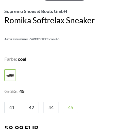
Supremo Shoes & Boots GmbH
Romika Softrelax Sneaker
Artikelnummer
74R0051003coal45
Farbe:
coal
Größe:
45
41
42
44
45
59,99 EUR