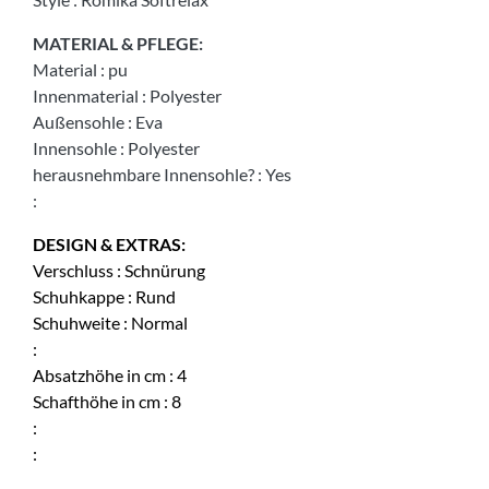
MATERIAL & PFLEGE:
Material
:
pu
Innenmaterial
:
Polyester
Außensohle
:
Eva
Innensohle
:
Polyester
herausnehmbare Innensohle?
:
Yes
:
DESIGN & EXTRAS:
Verschluss
:
Schnürung
Schuhkappe
:
Rund
Schuhweite
:
Normal
:
Absatzhöhe in cm
:
4
Schafthöhe in cm
:
8
:
: