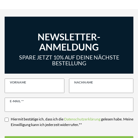
NEWSLETTER-
ANMELDUNG
SPARE JETZT 10% AUF DEINE NÄCHSTE
BESTELLUNG
VORNAME
NACHNAME
Newsletter
E-MAIL **
Honig
Hiermit bestätige ich, dass ich die
Daten­schutz­erklärung
gelesen habe. Meine
Einwilligung kann ich jederzeit widerrufen.**