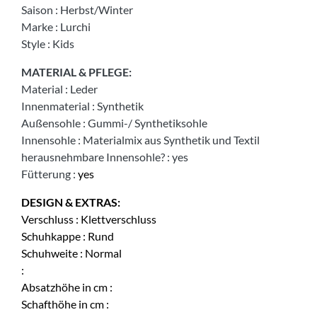
Saison
:
Herbst/Winter
Marke
:
Lurchi
Style
:
Kids
MATERIAL & PFLEGE:
Material
:
Leder
Innenmaterial
:
Synthetik
Außensohle
:
Gummi-/ Synthetiksohle
Innensohle
:
Materialmix aus Synthetik und Textil
herausnehmbare Innensohle?
:
yes
Fütterung
:
yes
DESIGN & EXTRAS:
Verschluss
:
Klettverschluss
Schuhkappe
:
Rund
Schuhweite
:
Normal
:
Absatzhöhe in cm
:
Schafthöhe in cm
: