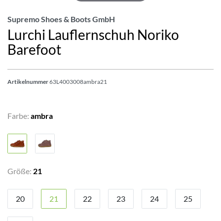
Supremo Shoes & Boots GmbH
Lurchi Lauflernschuh Noriko
Barefoot
Artikelnummer
63L4003008ambra21
Farbe:
ambra
Größe:
21
20
21
22
23
24
25