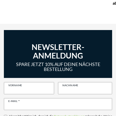
a
NEWSLETTER-
ANMELDUNG
SPARE JETZT 10% AUF DEINE NÄCHSTE
BESTELLUNG
VORNAME
NACHNAME
Newsletter
E-MAIL **
Honig